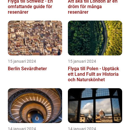
Flyga till Schweiz - En
Att åka till London är en
omfattande guide för
dröm för många
resenärer
resenärer
15 januari 2024
15 januari 2024
Berlin Sevärdheter
Flyga till Polen - Upptäck
ett Land Fullt av Historia
och Naturskönhet
14 januari 2024
14 januari 2024