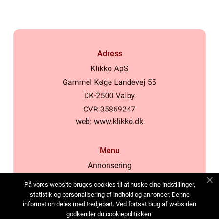
Adress
web:
www.klikko.dk
Menu
Annonsering
Om oss
På vores website bruges cookies til at huske dine indstillinger,
Cookies
statistik og personalisering af indhold og annoncer. Denne
information deles med tredjepart. Ved fortsat brug af websiden
Kontakta oss
godkender du cookiepolitikken.
Sitemap