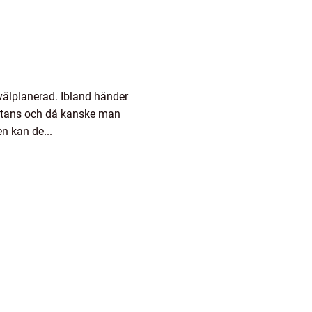
 välplanerad. Ibland händer
nstans och då kanske man
en kan de...