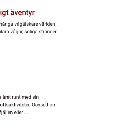
ligt äventyr
r många vågälskare världen
ära vågor, soliga stränder
 året runt med sin
luftsaktiviteter. Oavsett om
llen eller ...