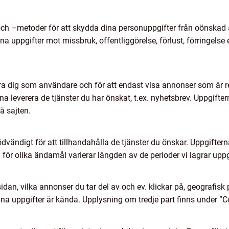
 och –metoder för att skydda dina personuppgifter från oönska
uppgifter mot missbruk, offentliggörelse, förlust, förringelse e
ra dig som användare och för att endast visa annonser som är rel
na leverera de tjänster du har önskat, t.ex. nyhetsbrev. Uppgift
å sajten.
dvändigt för att tillhandahålla de tjänster du önskar. Uppgiftern
a för olika ändamål varierar längden av de perioder vi lagrar uppg
an, vilka annonser du tar del av och ev. klickar på, geografisk 
ina uppgifter är kända. Upplysning om tredje part finns under 