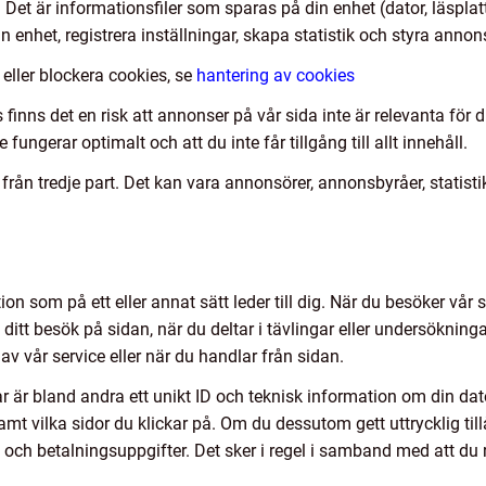
 Det är informationsfiler som sparas på din enhet (dator, läspla
n enhet, registrera inställningar, skapa statistik och styra anno
 eller blockera cookies, se
hantering av cookies
 finns det en risk att annonser på vår sida inte är relevanta för
 fungerar optimalt och att du inte får tillgång till allt innehåll.
ån tredje part. Det kan vara annonsörer, annonsbyråer, statist
on som på ett eller annat sätt leder till dig. När du besöker vår s
ditt besök på sidan, när du deltar i tävlingar eller undersökninga
 vår service eller när du handlar från sidan.
r är bland andra ett unikt ID och teknisk information om din dator,
t vilka sidor du klickar på. Om du dessutom gett uttrycklig tillå
och betalningsuppgifter. Det sker i regel i samband med att du 