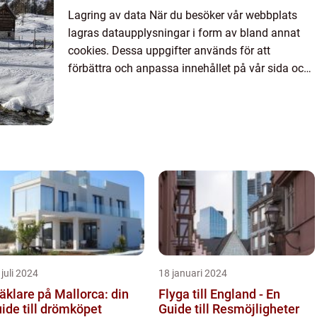
Lagring av data När du besöker vår webbplats
lagras dataupplysningar i form av bland annat
cookies. Dessa uppgifter används för att
förbättra och anpassa innehållet på vår sida och
för att ge dig så bra information som möjligt. Om
du inte vill att vi...
 juli 2024
18 januari 2024
klare på Mallorca: din
Flyga till England - En
ide till drömköpet
Guide till Resmöjligheter