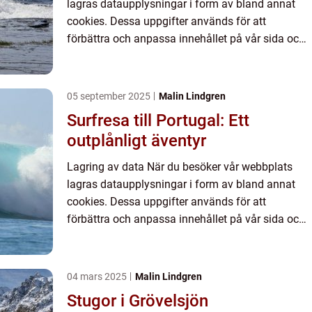
lagras dataupplysningar i form av bland annat
cookies. Dessa uppgifter används för att
förbättra och anpassa innehållet på vår sida och
för att ge dig så bra information som möjligt. Om
du inte vill att vi...
05 september 2025
Malin Lindgren
Surfresa till Portugal: Ett
outplånligt äventyr
Lagring av data När du besöker vår webbplats
lagras dataupplysningar i form av bland annat
cookies. Dessa uppgifter används för att
förbättra och anpassa innehållet på vår sida och
för att ge dig så bra information som möjligt. Om
du inte vill att vi...
04 mars 2025
Malin Lindgren
Stugor i Grövelsjön