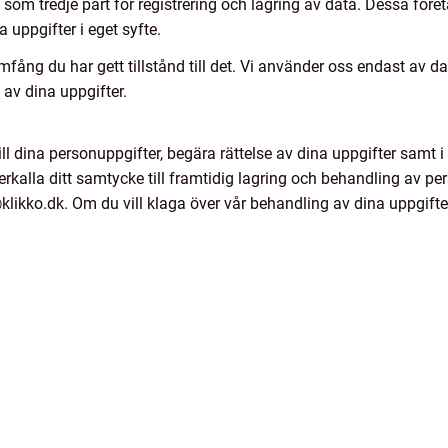
om tredje part för registrering och lagring av data. Dessa före
 uppgifter i eget syfte.
omfång du har gett tillstånd till det. Vi använder oss endast av d
av dina uppgifter.
 till dina personuppgifter, begära rättelse av dina uppgifter samt i
rkalla ditt samtycke till framtidig lagring och behandling av per
likko.dk. Om du vill klaga över vår behandling av dina uppgifter