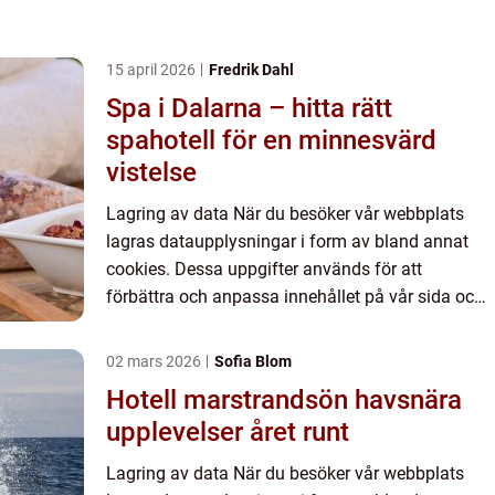
15 april 2026
Fredrik Dahl
Spa i Dalarna – hitta rätt
spahotell för en minnesvärd
vistelse
Lagring av data När du besöker vår webbplats
lagras dataupplysningar i form av bland annat
cookies. Dessa uppgifter används för att
förbättra och anpassa innehållet på vår sida och
för att ge dig så bra information som möjligt. Om
du inte vill att vi...
02 mars 2026
Sofia Blom
Hotell marstrandsön havsnära
upplevelser året runt
Lagring av data När du besöker vår webbplats