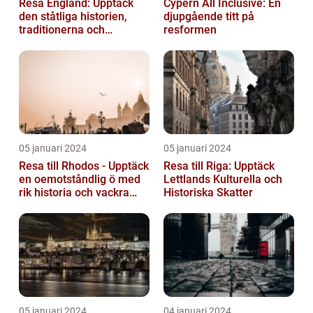
Resa England: Upptäck
Cypern All Inclusive: En
den ståtliga historien,
djupgående titt på
traditionerna och
resformen
variationen
05 januari 2024
05 januari 2024
Resa till Rhodos - Upptäck
Resa till Riga: Upptäck
en oemotståndlig ö med
Lettlands Kulturella och
rik historia och vackra
Historiska Skatter
stränder
05 januari 2024
04 januari 2024