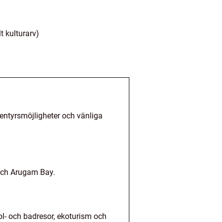
lt kulturarv)
ventyrsmöjligheter och vänliga
 och Arugam Bay.
 sol- och badresor, ekoturism och