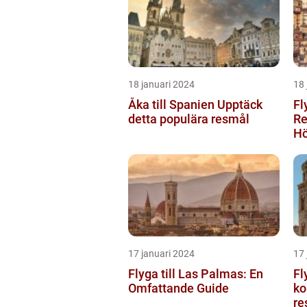
18 januari 2024
18 
Åka till Spanien Upptäck
Fl
detta populära resmål
Re
Hö
17 januari 2024
17 
Flyga till Las Palmas: En
Fl
Omfattande Guide
ko
re