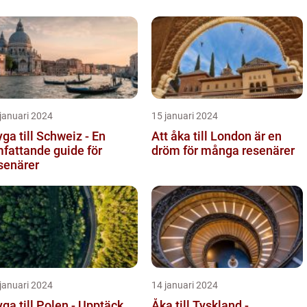
januari 2024
15 januari 2024
yga till Schweiz - En
Att åka till London är en
fattande guide för
dröm för många resenärer
senärer
januari 2024
14 januari 2024
yga till Polen - Upptäck
Åka till Tyskland -