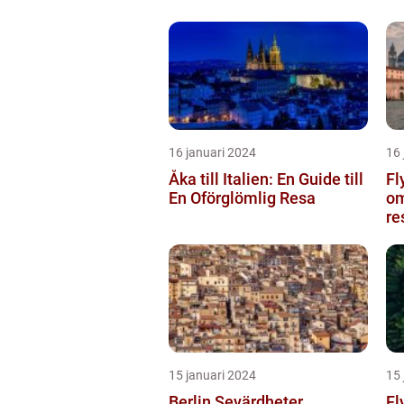
16 januari 2024
16 
Åka till Italien: En Guide till
Fl
En Oförglömlig Resa
om
re
15 januari 2024
15 
Berlin Sevärdheter
Fl