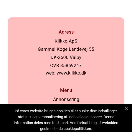
Adress
web:
www.klikko.dk
Menu
Annonsering
Om oss
På vores website bruges cookies til at huske dine indstillinger,
Cookies
statistik og personalisering af indhold og annoncer. Denne
information deles med tredjepart. Ved fortsat brug af websiden
Kontakta oss
godkender du cookiepolitikken.
Sitemap