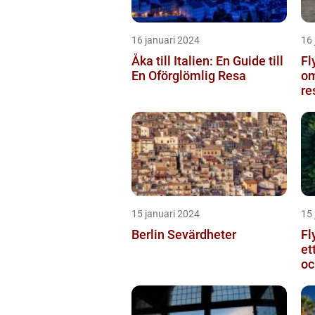
16 januari 2024
16 
Åka till Italien: En Guide till
Fl
En Oförglömlig Resa
om
re
15 januari 2024
15 
Berlin Sevärdheter
Fl
et
oc