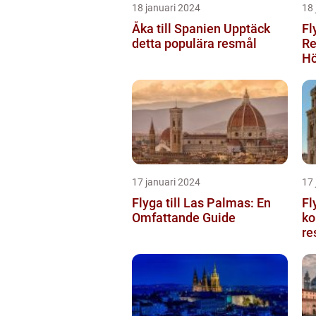
18 januari 2024
18 
Åka till Spanien Upptäck
Fl
detta populära resmål
Re
Hö
17 januari 2024
17 
Flyga till Las Palmas: En
Fl
Omfattande Guide
ko
re