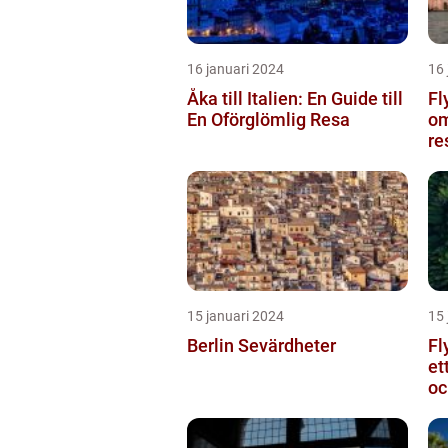
16 januari 2024
16 
Åka till Italien: En Guide till
Fl
En Oförglömlig Resa
om
re
15 januari 2024
15 
Berlin Sevärdheter
Fl
et
oc