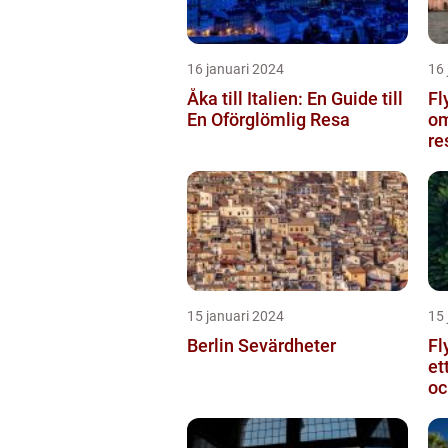
16 januari 2024
16 
Åka till Italien: En Guide till
Fl
En Oförglömlig Resa
om
re
15 januari 2024
15 
Berlin Sevärdheter
Fl
et
oc