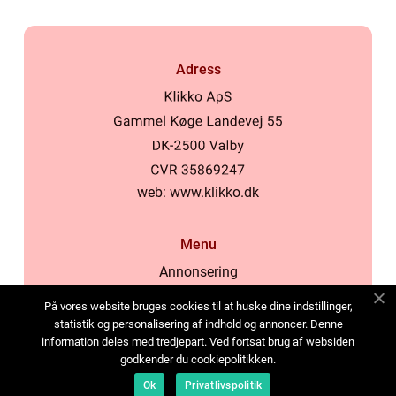
Adress
web:
www.klikko.dk
Menu
Annonsering
Om oss
På vores website bruges cookies til at huske dine indstillinger,
Cookies
statistik og personalisering af indhold og annoncer. Denne
information deles med tredjepart. Ved fortsat brug af websiden
Kontakta oss
godkender du cookiepolitikken.
Sitemap
Ok
Privatlivspolitik