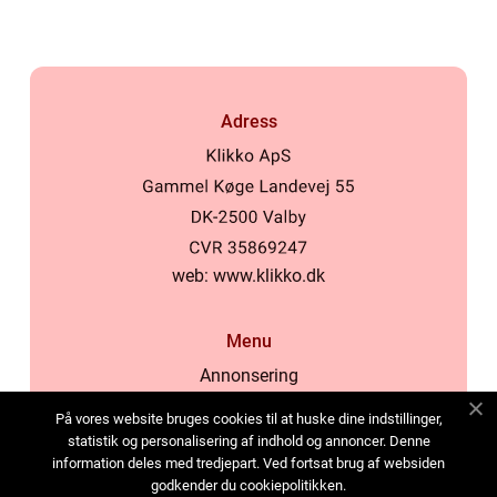
Adress
web:
www.klikko.dk
Menu
Annonsering
Om oss
På vores website bruges cookies til at huske dine indstillinger,
Cookies
statistik og personalisering af indhold og annoncer. Denne
information deles med tredjepart. Ved fortsat brug af websiden
Kontakta oss
godkender du cookiepolitikken.
Sitemap