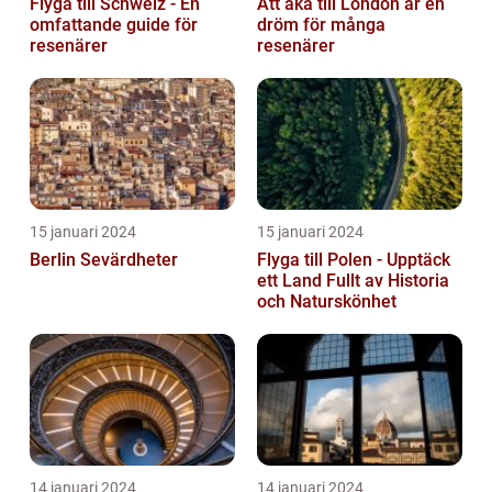
Flyga till Schweiz - En
Att åka till London är en
omfattande guide för
dröm för många
resenärer
resenärer
15 januari 2024
15 januari 2024
Berlin Sevärdheter
Flyga till Polen - Upptäck
ett Land Fullt av Historia
och Naturskönhet
14 januari 2024
14 januari 2024