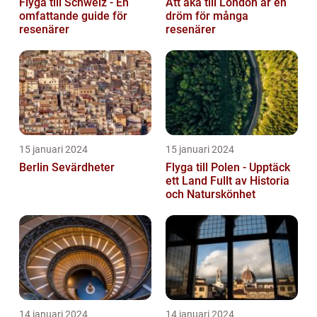
Flyga till Schweiz - En
Att åka till London är en
omfattande guide för
dröm för många
resenärer
resenärer
15 januari 2024
15 januari 2024
Berlin Sevärdheter
Flyga till Polen - Upptäck
ett Land Fullt av Historia
och Naturskönhet
14 januari 2024
14 januari 2024