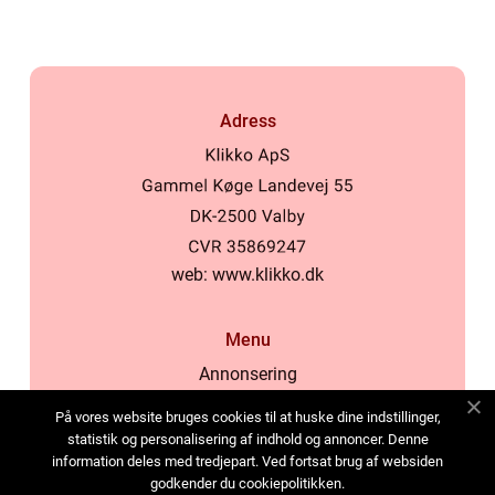
Adress
web:
www.klikko.dk
Menu
Annonsering
Om oss
På vores website bruges cookies til at huske dine indstillinger,
Cookies
statistik og personalisering af indhold og annoncer. Denne
information deles med tredjepart. Ved fortsat brug af websiden
Kontakta oss
godkender du cookiepolitikken.
Sitemap