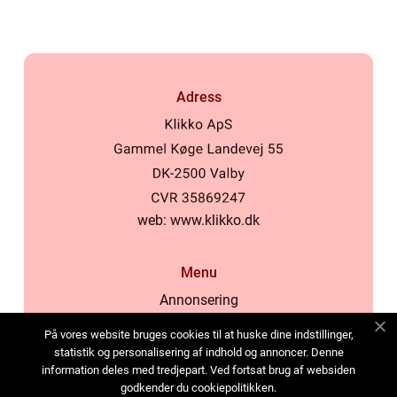
Adress
web:
www.klikko.dk
Menu
Annonsering
Om oss
På vores website bruges cookies til at huske dine indstillinger,
Cookies
statistik og personalisering af indhold og annoncer. Denne
information deles med tredjepart. Ved fortsat brug af websiden
Kontakta oss
godkender du cookiepolitikken.
Sitemap