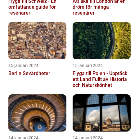
Flyga till Schweiz - En
Att åka till London är en
omfattande guide för
dröm för många
resenärer
resenärer
15 januari 2024
15 januari 2024
Berlin Sevärdheter
Flyga till Polen - Upptäck
ett Land Fullt av Historia
och Naturskönhet
14 januari 2024
14 januari 2024