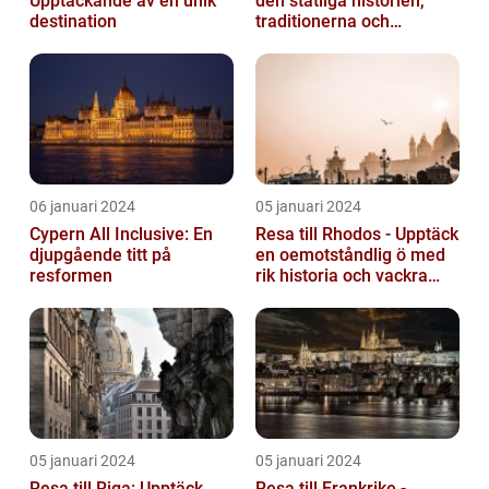
Upptäckande av en unik
den ståtliga historien,
destination
traditionerna och
variationen
06 januari 2024
05 januari 2024
Cypern All Inclusive: En
Resa till Rhodos - Upptäck
djupgående titt på
en oemotståndlig ö med
resformen
rik historia och vackra
stränder
05 januari 2024
05 januari 2024
Resa till Riga: Upptäck
Resa till Frankrike -