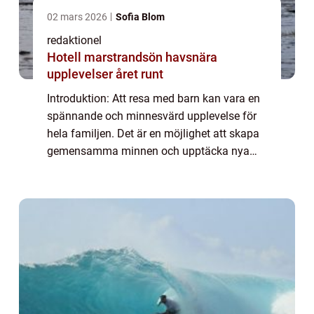
02 mars 2026
Sofia Blom
redaktionel
Hotell marstrandsön havsnära
upplevelser året runt
Introduktion: Att resa med barn kan vara en
spännande och minnesvärd upplevelse för
hela familjen. Det är en möjlighet att skapa
gemensamma minnen och upptäcka nya
platser tillsammans. I denna artikel kommer
vi att utforska allt du behöver veta om at...