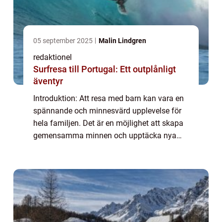
05 september 2025
Malin Lindgren
redaktionel
Surfresa till Portugal: Ett outplånligt
äventyr
Introduktion: Att resa med barn kan vara en
spännande och minnesvärd upplevelse för
hela familjen. Det är en möjlighet att skapa
gemensamma minnen och upptäcka nya
platser tillsammans. I denna artikel kommer
vi att utforska allt du behöver veta om at...