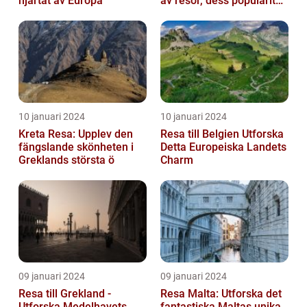
hjärtat av Europa
av resor, dess popularitet
och historiska utveckling
10 januari 2024
10 januari 2024
Kreta Resa: Upplev den
Resa till Belgien Utforska
fängslande skönheten i
Detta Europeiska Landets
Greklands största ö
Charm
09 januari 2024
09 januari 2024
Resa till Grekland -
Resa Malta: Utforska det
Utforska Medelhavets
fantastiska Maltas unika