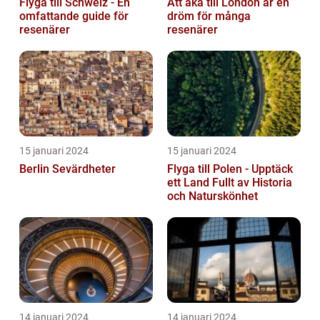
Flyga till Schweiz - En
Att åka till London är en
omfattande guide för
dröm för många
resenärer
resenärer
15 januari 2024
15 januari 2024
Berlin Sevärdheter
Flyga till Polen - Upptäck
ett Land Fullt av Historia
och Naturskönhet
14 januari 2024
14 januari 2024