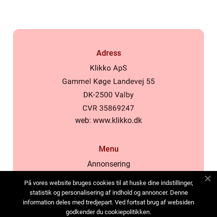
Adress
web:
www.klikko.dk
Menu
Annonsering
Om oss
På vores website bruges cookies til at huske dine indstillinger,
Cookies
statistik og personalisering af indhold og annoncer. Denne
information deles med tredjepart. Ved fortsat brug af websiden
Kontakta oss
godkender du cookiepolitikken.
Sitemap