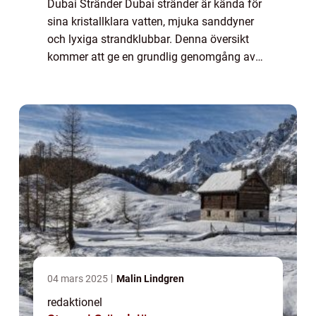
Dubai Stränder Dubai stränder är kända för
sina kristallklara vatten, mjuka sanddyner
och lyxiga strandklubbar. Denna översikt
kommer att ge en grundlig genomgång av
dessa paradisliknande platser samt erbjuda
en historisk genomgång av för- och
nackde...
04 mars 2025
Malin Lindgren
redaktionel