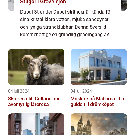
Stugor i Grövelsjön
Dubai Stränder Dubai stränder är kända för
sina kristallklara vatten, mjuka sanddyner
och lyxiga strandklubbar. Denna översikt
kommer att ge en grundlig genomgång av
dessa paradisliknande platser samt erbjuda
en historisk genomgång av för- och
nackde...
04 juli 2024
04 juli 2024
Skolresa till Gotland: en
Mäklare på Mallorca: din
äventyrlig läroresa
guide till drömköpet