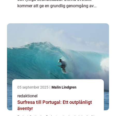
kommer att ge en grundlig genomgång av
dessa paradisliknande platser samt erbjuda
en historisk genomgång av för- och
nackde...
05 september 2025
Malin Lindgren
redaktionel
Surfresa till Portugal: Ett outplånligt
äventyr