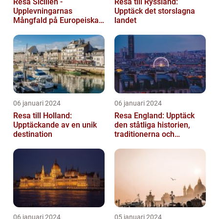
Resa Sicilien -
Resa till Ryssland:
Upplevningarnas
Upptäck det storslagna
Mångfald på Europeiska
landet
Guldön
06 januari 2024
06 januari 2024
Resa till Holland:
Resa England: Upptäck
Upptäckande av en unik
den ståtliga historien,
destination
traditionerna och
variationen
06 januari 2024
05 januari 2024