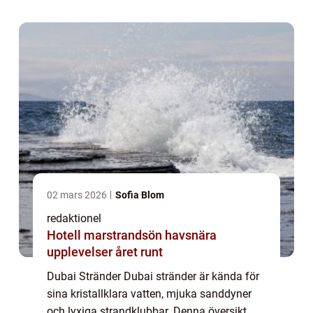
en historisk genomgång av för- och
nackde...
02 mars 2026
Sofia Blom
redaktionel
Hotell marstrandsön havsnära
upplevelser året runt
Dubai Stränder Dubai stränder är kända för
sina kristallklara vatten, mjuka sanddyner
och lyxiga strandklubbar. Denna översikt