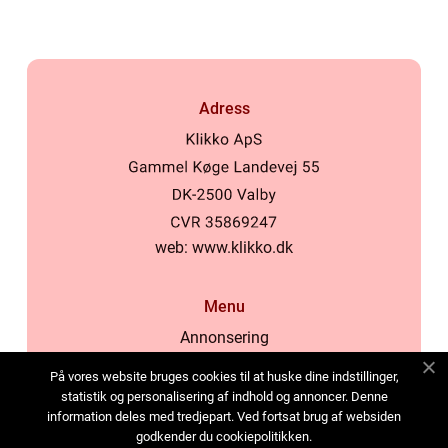
Adress
web:
www.klikko.dk
Menu
Annonsering
Om oss
På vores website bruges cookies til at huske dine indstillinger,
Cookies
statistik og personalisering af indhold og annoncer. Denne
information deles med tredjepart. Ved fortsat brug af websiden
Kontakta oss
godkender du cookiepolitikken.
Sitemap