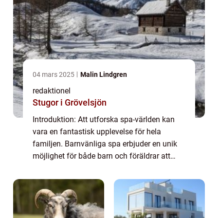
04 mars 2025
Malin Lindgren
redaktionel
Stugor i Grövelsjön
Introduktion: Att utforska spa-världen kan
vara en fantastisk upplevelse för hela
familjen. Barnvänliga spa erbjuder en unik
möjlighet för både barn och föräldrar att
koppla av och njuta av hälsosamma
aktiviteter tillsammans. I denna artikel
kommer v...