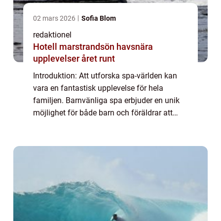
02 mars 2026
Sofia Blom
redaktionel
Hotell marstrandsön havsnära
upplevelser året runt
Introduktion: Att utforska spa-världen kan
vara en fantastisk upplevelse för hela
familjen. Barnvänliga spa erbjuder en unik
möjlighet för både barn och föräldrar att
koppla av och njuta av hälsosamma
aktiviteter tillsammans. I denna artikel
kommer v...