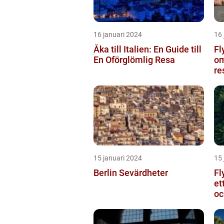
16 januari 2024
16 
Åka till Italien: En Guide till
Fl
En Oförglömlig Resa
om
re
15 januari 2024
15 
Berlin Sevärdheter
Fl
et
oc