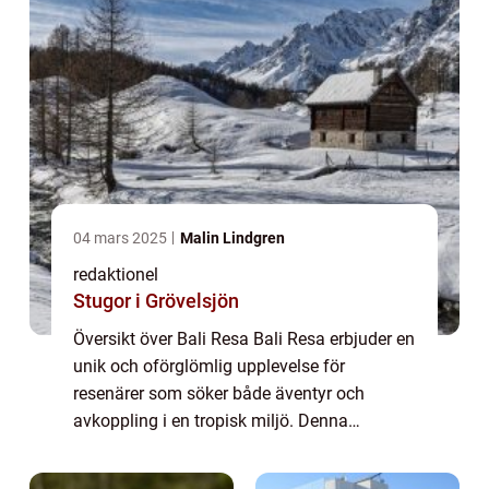
04 mars 2025
Malin Lindgren
redaktionel
Stugor i Grövelsjön
Översikt över Bali Resa Bali Resa erbjuder en
unik och oförglömlig upplevelse för
resenärer som söker både äventyr och
avkoppling i en tropisk miljö. Denna
fascinerande ö i Indonesien har länge varit
en populär destination för både backpackers