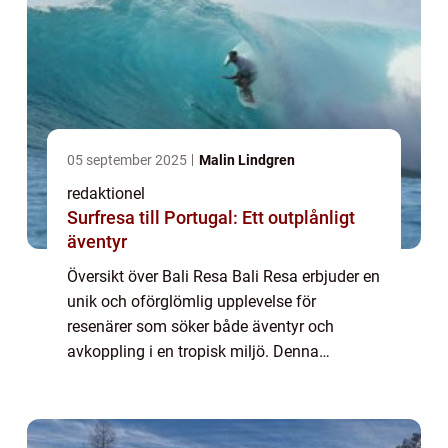
05 september 2025
Malin Lindgren
redaktionel
Surfresa till Portugal: Ett outplånligt
äventyr
Översikt över Bali Resa Bali Resa erbjuder en
unik och oförglömlig upplevelse för
resenärer som söker både äventyr och
avkoppling i en tropisk miljö. Denna
fascinerande ö i Indonesien har länge varit
en populär destination för både backpackers
och ly...