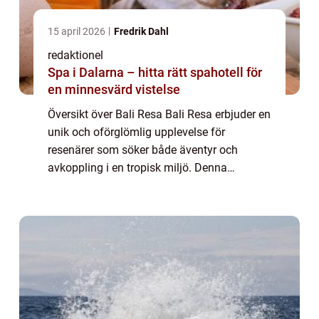
15 april 2026
Fredrik Dahl
redaktionel
Spa i Dalarna – hitta rätt spahotell för
en minnesvärd vistelse
Översikt över Bali Resa Bali Resa erbjuder en
unik och oförglömlig upplevelse för
resenärer som söker både äventyr och
avkoppling i en tropisk miljö. Denna
fascinerande ö i Indonesien har länge varit
en populär destination för både backpackers
och ly...