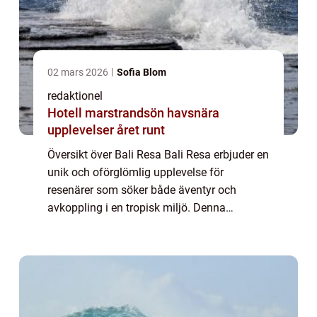
02 mars 2026
Sofia Blom
redaktionel
Hotell marstrandsön havsnära
upplevelser året runt
Översikt över Bali Resa Bali Resa erbjuder en
unik och oförglömlig upplevelse för
resenärer som söker både äventyr och
avkoppling i en tropisk miljö. Denna
fascinerande ö i Indonesien har länge varit
en populär destination för både backpackers
och ly...