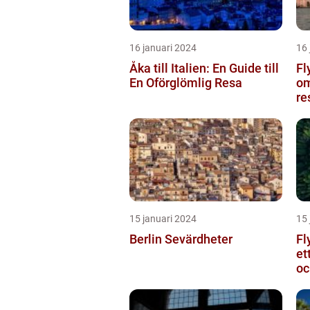
16 januari 2024
16 
Åka till Italien: En Guide till
Fl
En Oförglömlig Resa
om
re
15 januari 2024
15 
Berlin Sevärdheter
Fl
et
oc