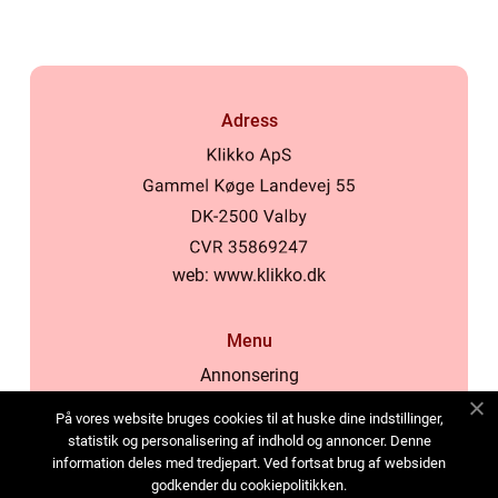
Adress
web:
www.klikko.dk
Menu
Annonsering
Om oss
På vores website bruges cookies til at huske dine indstillinger,
Cookies
statistik og personalisering af indhold og annoncer. Denne
information deles med tredjepart. Ved fortsat brug af websiden
Kontakta oss
godkender du cookiepolitikken.
Sitemap