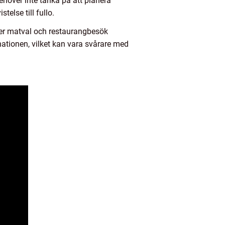
ehöver inte tänka på att planera
telse till fullo.
ller matval och restaurangbesök
nationen, vilket kan vara svårare med