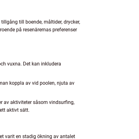
llgång till boende, måltider, drycker,
t beroende på resenärernas preferenser
 och vuxna. Det kan inkludera
 man koppla av vid poolen, njuta av
er av aktiviteter såsom vindsurfing,
tt aktivt sätt.
det varit en stadig ökning av antalet