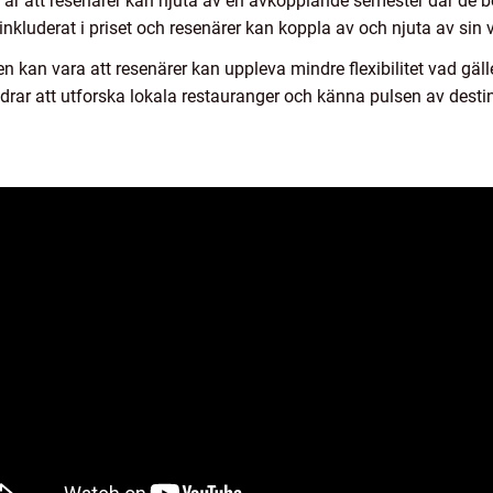
 är att resenärer kan njuta av en avkopplande semester där de b
n inkluderat i priset och resenärer kan koppla av och njuta av sin vis
n kan vara att resenärer kan uppleva mindre flexibilitet vad gä
edrar att utforska lokala restauranger och känna pulsen av desti