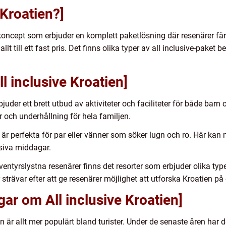
 Kroatien?]
koncept som erbjuder en komplett paketlösning där resenärer får ti
llt till ett fast pris. Det finns olika typer av all inclusive-pake
ll inclusive Kroatien]
juder ett brett utbud av aktiviteter och faciliteter för både barn
r och underhållning för hela familjen.
är perfekta för par eller vänner som söker lugn och ro. Här kan
siva middagar.
ventyrslystna resenärer finns det resorter som erbjuder olika typ
trävar efter att ge resenärer möjlighet att utforska Kroatien på e
gar om All inclusive Kroatien]
ien är allt mer populärt bland turister. Under de senaste åren har 