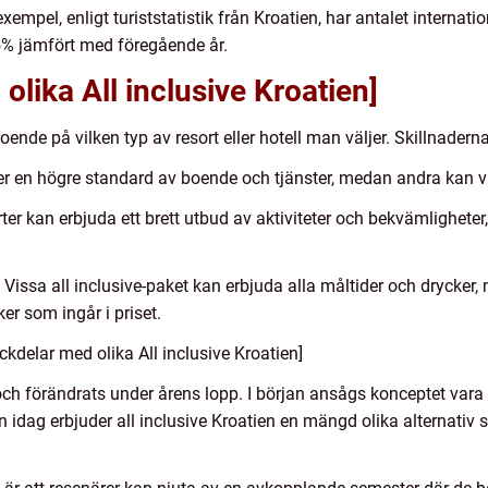
exempel, enligt turiststatistik från Kroatien, har antalet internati
15% jämfört med föregående år.
 olika All inclusive Kroatien]
eroende på vilken typ av resort eller hotell man väljer. Skillnadern
uder en högre standard av boende och tjänster, medan andra kan 
esorter kan erbjuda ett brett utbud av aktiviteter och bekvämlighe
– Vissa all inclusive-paket kan erbjuda alla måltider och drycke
ker som ingår i priset.
kdelar med olika All inclusive Kroatien]
 och förändrats under årens lopp. I början ansågs konceptet var
en idag erbjuder all inclusive Kroatien en mängd olika alternati