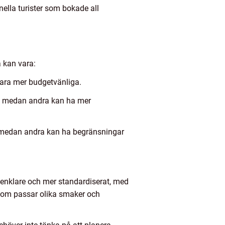
onella turister som bokade all
a kan vara:
vara mer budgetvänliga.
ter, medan andra kan ha mer
r, medan andra kan ha begränsningar
a enklare och mer standardiserat, med
v som passar olika smaker och