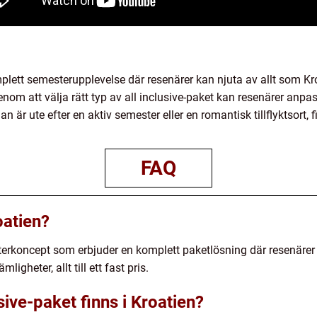
mplett semesterupplevelse där resenärer kan njuta av allt som Kr
om att välja rätt typ av all inclusive-paket kan resenärer anpa
är ute efter en aktiv semester eller en romantisk tillflyktsort, f
FAQ
oatien?
terkoncept som erbjuder en komplett paketlösning där resenärer få
ligheter, allt till ett fast pris.
usive-paket finns i Kroatien?