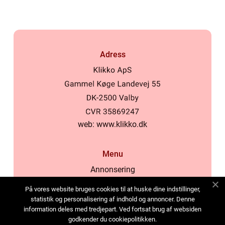
Adress
web:
www.klikko.dk
Menu
Annonsering
Om oss
På vores website bruges cookies til at huske dine indstillinger,
Cookies
statistik og personalisering af indhold og annoncer. Denne
information deles med tredjepart. Ved fortsat brug af websiden
Kontakta oss
godkender du cookiepolitikken.
Sitemap