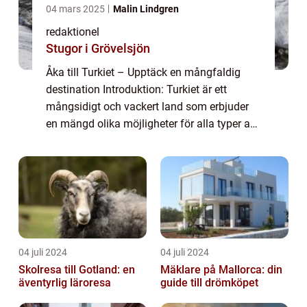
04 mars 2025
Malin Lindgren
redaktionel
Stugor i Grövelsjön
Åka till Turkiet – Upptäck en mångfaldig
destination Introduktion: Turkiet är ett
mångsidigt och vackert land som erbjuder
en mängd olika möjligheter för alla typer av
resenärer. Med sin rika historia, fantastiska
stränder, spännande kultur och...
04 juli 2024
04 juli 2024
Skolresa till Gotland: en
Mäklare på Mallorca: din
äventyrlig läroresa
guide till drömköpet