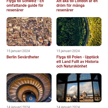
Flyga till Schweiz - En
Att åka till London är en
omfattande guide för
dröm för många
resenärer
resenärer
15 januari 2024
15 januari 2024
Berlin Sevärdheter
Flyga till Polen - Upptäck
ett Land Fullt av Historia
och Naturskönhet
14 januari 2024
14 januari 2024