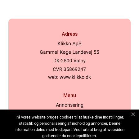
Adress
web:
www.klikko.dk
Menu
Annonsering
Om oss
På vores website bruges cookies til at huske dine indstillinger,
Cookies
statistik og personalisering af indhold og annoncer. Denne
information deles med tredjepart. Ved fortsat brug af websiden
Kontakta oss
godkender du cookiepolitikken.
Sitemap