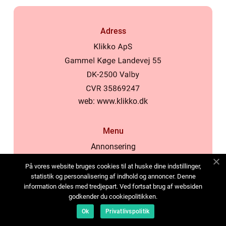
Adress
web:
www.klikko.dk
Menu
Annonsering
Om oss
På vores website bruges cookies til at huske dine indstillinger,
Cookies
statistik og personalisering af indhold og annoncer. Denne
information deles med tredjepart. Ved fortsat brug af websiden
Kontakta oss
godkender du cookiepolitikken.
Sitemap
Ok
Privatlivspolitik