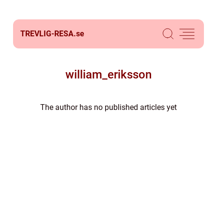
TREVLIG-RESA.
se
william_eriksson
The author has no published articles yet